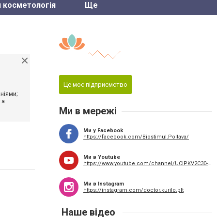
и косметологія
Ще
Це моє підприємство
ніями;
та
Ми в мережі
Ми у Facebook
https://facebook.com/Biostimul.Poltava/
Ми в Youtube
https://www.youtube.com/channel/UCiPKV2C30-HG1UGujzHt32w
Ми в Instagram
https://instagram.com/doctor.kurilo.plt
Наше відео