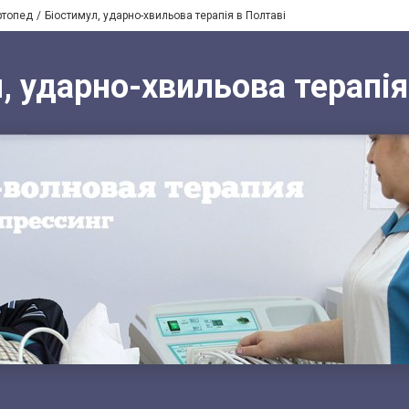
ртопед
Біостимул, ударно-хвильова терапія в Полтаві
, ударно-хвильова терапія