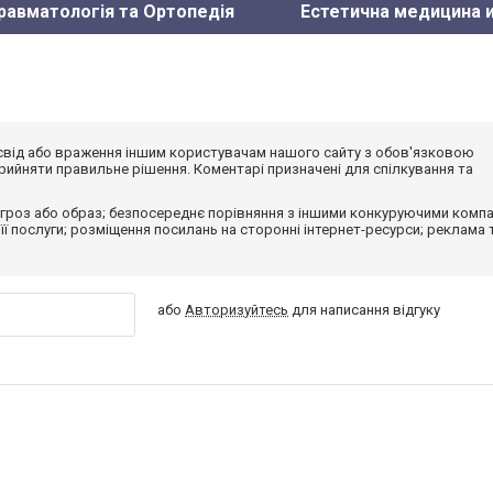
равматологія та Ортопедія
Естетична медицина 
досвід або враження іншим користувачам нашого сайту з обов'язковою
ийняти правильне рішення. Коментарі призначені для спілкування та
гроз або образ; безпосереднє порівняння з іншими конкуруючими компа
 її послуги; розміщення посилань на сторонні інтернет-ресурси; реклама 
або
Авторизуйтесь
для написання відгуку