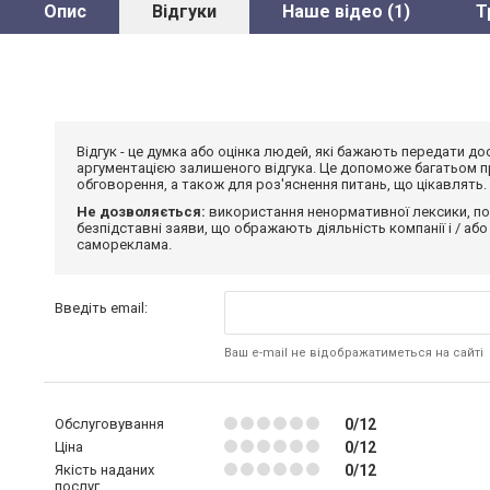
Опис
Відгуки
Наше відео (1)
Т
Відгук - це думка або оцінка людей, які бажають передати 
аргументацією залишеного відгука. Це допоможе багатьом пр
обговорення, а також для роз'яснення питань, що цікавлять.
Не дозволяється:
використання ненормативної лексики, по
безпідставні заяви, що ображають діяльність компанії і / або
самореклама.
Введіть email:
Ваш e-mail не відображатиметься на сайті
Обслуговування
0/12
Ціна
0/12
Якість наданих
0/12
послуг