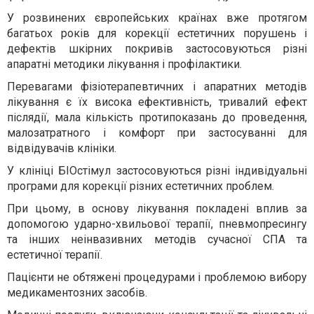
У розвинених європейських країнах вже протягом
багатьох років для корекції естетичних порушень і
дефектів шкірних покривів застосовуються різні
апаратні методики лікування і профілактики.
Перевагами фізіотерапевтичних і апаратних методів
лікування є їх висока ефективність, тривалий ефект
післядії, мала кількість протипоказань до проведення,
малозатратного і комфорт при застосуванні для
відвідувачів клініки.
У клініці БІОстімул застосовуються різні індивідуальні
програми для корекції різних естетичних проблем.
При цьому, в основу лікування покладені вплив за
допомогою ударно-хвильової терапії, пневмопресингу
та інших неінвазивних методів сучасної СПА та
естетичної терапії.
Пацієнти не обтяжені процедурами і проблемою вибору
медикаментозних засобів.