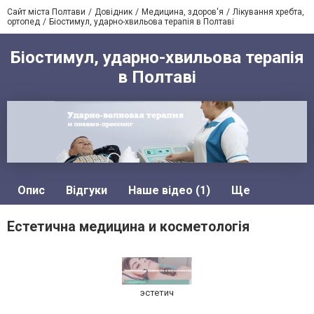
Сайт міста Полтави
Довідник
Медицина, здоров'я
Лікування хребта,
ортопед
Біостимул, ударно-хвильова терапія в Полтаві
Біостимул, ударно-хвильова терапія
в Полтаві
Опис
Відгуки
Наше відео (1)
Ще
Естетична медицина и косметологія
эстетич